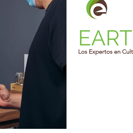
EART
Los Expertos en Cult