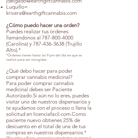
jdelgado@earthgiftcannabis.com
Luquillo=
krivera@earthgiftcannabis.com
¿Cómo puedo hacer una orden?
Puedes realizar tus órdenes
llamándonos al
787-800-4000
(Carolina) y
787-436-3638
(Trujillo
Alto).*
*Órdenes tienen hasta las 9 pm del día en que se
realizó para ser recogidas.
¿Qué debo hacer para poder
comprar cannabis medicinal?
Para poder comprar cannabis
medicinal debes ser Paciente
Autorizado.Si aún no lo eres, puedes
visitar uno de nuestros dispensarios y
te ayudamos con el proceso o llena la
solicitud en licenciafacil.com.Como
paciente nuevo obtienes 25% de
descuento en el total de una de tus
compras en nuestros dispensarios.*
*No aplica a flores, accesorios y productos en especial.