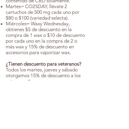
contenido de CBD solamente.
Martes= CO2SDAY, llévate 2
cartuchos de 500 mg cada uno por
$80 o $100 (variedad selecta).
Miércoles= Waxy Wednesday,
obtienes $5 de descuento en la
compra de 1 wax o $10 de descuento
por cada uno en la compra de 2 o
más wax y 15% de descuento en
accesorios para vaporizar wax.
¿Tienen descuento para veteranos?
Todos los martes, jueves y sábado
otorgamos 15% de descuento a los
veteranos.*
*No aplica a flores, accesorios y productos en
especial. Debe solicitar el descuento mostrando una
identificación con foto vigente que valide que es
veterano.
¿Tienen descuento para “seniors”?
Todos los martes, jueves y sábado
otorgamos 15% de descuento a los
pacientes de 60 años o más.*